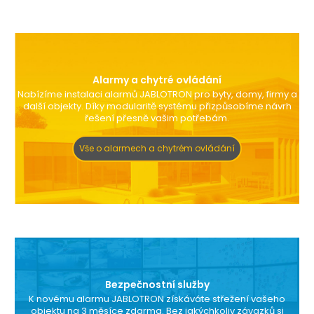
Alarmy a chytré ovládání
Nabízíme instalaci alarmů JABLOTRON pro byty, domy, firmy a
další objekty. Díky modularitě systému přizpůsobíme návrh
řešení přesně vašim potřebám.
Vše o alarmech a chytrém ovládání
Bezpečnostní služby
K novému alarmu JABLOTRON získáváte střežení vašeho
objektu na 3 měsíce zdarma. Bez jakýchkoliv závazků si