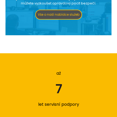
můžete vyzkoušet opravdový pocit bezpečí.
Vše o naší nabídce služeb
až
7
let servisní podpory